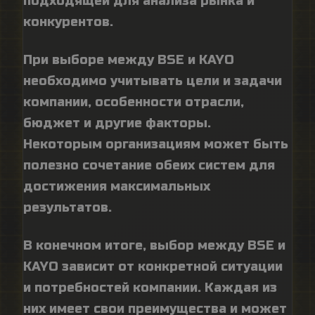
подходящей для анализа рынка и
конкурентов.
При выборе между BSE и KAYO
необходимо учитывать цели и задачи
компании, особенности отрасли,
бюджет и другие факторы.
Некоторым организациям может быть
полезно сочетание обеих систем для
достижения максимальных
результатов.
В конечном итоге, выбор между BSE и
KAYO зависит от конкретной ситуации
и потребностей компании. Каждая из
них имеет свои преимущества и может