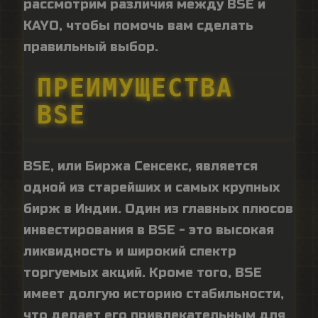
рассмотрим различия между BSE и
KAYO, чтобы помочь вам сделать
правильный выбор.
ПРЕИМУЩЕСТВА
BSE
BSE, или Биржа Сенсекс, является
одной из старейших и самых крупных
бирж в Индии. Один из главных плюсов
инвестирования в BSE - это высокая
ликвидность и широкий спектр
торгуемых акций. Кроме того, BSE
имеет долгую историю стабильности,
что делает его привлекательным для