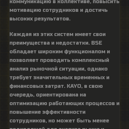
коммуникацию в коллективе, повысить
мотивацию сотрудников и достичь
высоких результатов.
Каждая из этих систем имеет свои
преимущества и недостатки. BSE
обладает широким функционалом и
позволяет проводить комплексный
анализ рыночной ситуации, однако
требует значительных временных и
финансовых затрат. KAYО, в свою
очередь, ориентирована на
оптимизацию работающих процессов и
повышение эффективности
сотрудников, но может быть менее