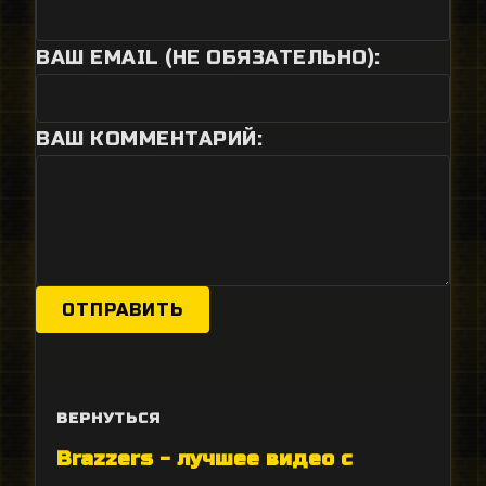
ВАШ EMAIL (НЕ ОБЯЗАТЕЛЬНО):
ВАШ КОММЕНТАРИЙ:
ОТПРАВИТЬ
ВЕРНУТЬСЯ
Brazzers - лучшее видео с