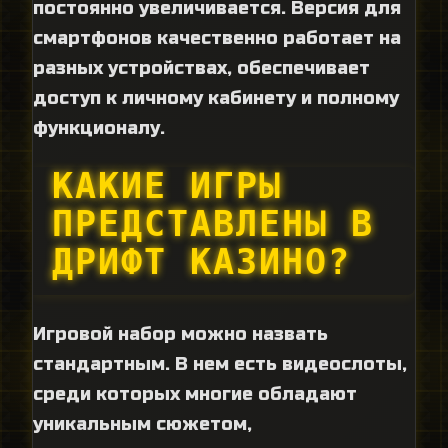
постоянно увеличивается. Версия для
смартфонов качественно работает на
разных устройствах, обеспечивает
доступ к личному кабинету и полному
функционалу.
КАКИЕ ИГРЫ
ПРЕДСТАВЛЕНЫ В
ДРИФТ КАЗИНО?
Игровой набор можно назвать
стандартным. В нем есть видеослоты,
среди которых многие обладают
уникальным сюжетом,