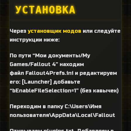
УСТАНОВКА
Через
установщик модов
или следуйте
инструкции ниже:
По пути “Мои документы/My
Games/Fallout 4” находим
файл Fallout4Prefs.ini и редактируем
его: [Launcher] добавьте
“bEnableFileSelection=1” (без кавычек)
Переходим в папку C:\Users\Имя
пользователя\AppData\Local\Fallout
Открываем plugins.txt. Добавляем в