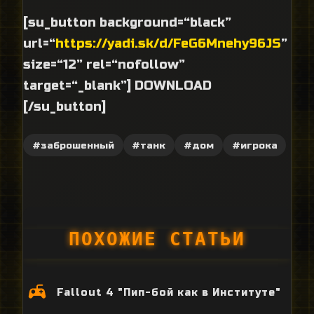
[su_button background=“black”
url=“
https://yadi.sk/d/FeG6Mnehy96JS
”
size=“12” rel=“nofollow”
target=“_blank”] DOWNLOAD
[/su_button]
#заброшенный
#танк
#дом
#игрока
ПОХОЖИЕ СТАТЬИ
Fallout 4 "Пип-бой как в Институте"